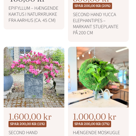
o
o
i
SPAR 200,00 KR (20%)
EPIFYLLUM – HÆNGENDE
r
r
l
KAKTUS I NATURKRUKKE
SECOND HAND YUCCA
m
FRA AARHUS (CA. 45 CM)
ELEPHANTIPES –
m
b
a
MARKANT STUEPLANTE
l
a
u
PÅ 200 CM
p
l
d
r
p
s
i
r
p
s
i
r
s
i
s
N
T
1.600,00 kr
N
T
1.000,00 kr
o
o
i
i
SPAR 200,00 KR (11%)
SPAR 200,00 KR (17%)
r
r
l
l
SECOND HAND
HÆNGENDE MOSKUGLE
m
m