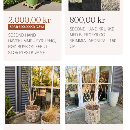
N
T
2.000,00 kr
N
800,00 kr
o
i
o
SPAR 600,00 KR (23%)
SECOND HAND KRUKKE
r
l
r
MED BJERGFYR OG
SECOND HAND
m
SKIMMIA JAPONICA – 160
HAVEKUMME – FYR, LYNG,
b
m
a
CM
RØD BUSK OG EFEU I
l
u
a
STOR PLASTKUMME
p
d
l
r
s
p
i
p
r
s
r
i
i
s
s