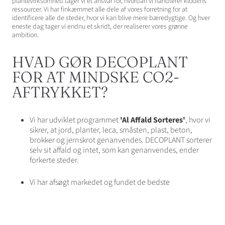
plantevirksomhed tager vi et ansvar for, hvordan vi håndterer klodens
ressourcer. Vi har finkæmmet alle dele af vores forretning for at
identificere alle de steder, hvor vi kan blive mere bæredygtige. Og hver
eneste dag tager vi endnu et skridt, der realiserer vores grønne
ambition.
HVAD GØR DECOPLANT
FOR AT MINDSKE CO2-
AFTRYKKET?
Vi har udviklet programmet
'Al Affald Sorteres'
, hvor vi
sikrer, at jord, planter, leca, småsten, plast, beton,
brokker og jernskrot genanvendes. DECOPLANT sorterer
selv sit affald og intet, som kan genanvendes, ender
forkerte steder.
Vi har afsøgt markedet og fundet de bedste
samarbejdspartnere til at håndtere og genanvende de
ressourcer, der bliver tilovers hos os. I vores
affaldsplan
stræber vi efter 100 procents
genanvendelse
og vi er rigtig godt på vej!