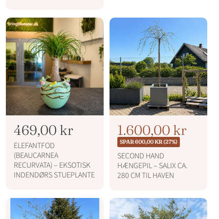
l
u
a
p
d
l
r
s
p
i
p
r
s
r
i
i
s
s
N
469,00 kr
N
T
1.600,00 kr
o
o
i
SPAR 600,00 KR (27%)
ELEFANTFOD
r
r
l
(BEAUCARNEA
SECOND HAND
m
RECURVATA) – EKSOTISK
HÆNGEPIL – SALIX CA.
m
b
a
INDENDØRS STUEPLANTE
280 CM TIL HAVEN
l
a
u
p
l
d
r
p
s
i