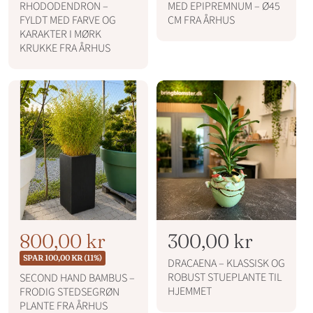
RHODODENDRON –
MED EPIPREMNUM – Ø45
b
b
a
a
FYLDT MED FARVE OG
CM FRA ÅRHUS
l
l
u
u
KARAKTER I MØRK
p
p
KRUKKE FRA ÅRHUS
d
d
r
r
s
s
i
i
p
p
s
s
r
r
i
i
s
s
N
T
800,00 kr
N
300,00 kr
o
i
o
SPAR 100,00 KR (11%)
DRACAENA – KLASSISK OG
r
l
r
ROBUST STUEPLANTE TIL
SECOND HAND BAMBUS –
m
HJEMMET
FRODIG STEDSEGRØN
b
m
a
PLANTE FRA ÅRHUS