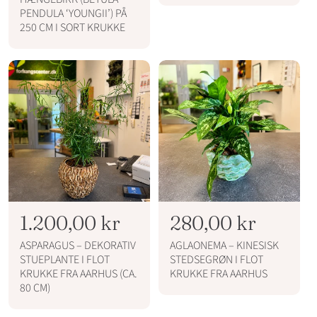
l
u
a
PENDULA ‘YOUNGII’) PÅ
p
250 CM I SORT KRUKKE
d
l
r
s
p
i
p
r
s
r
i
i
s
s
N
1.200,00 kr
N
280,00 kr
o
o
ASPARAGUS – DEKORATIV
AGLAONEMA – KINESISK
r
r
STUEPLANTE I FLOT
STEDSEGRØN I FLOT
KRUKKE FRA AARHUS (CA.
KRUKKE FRA AARHUS
m
m
80 CM)
a
a