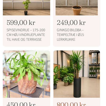
N
599,00 kr
N
249,00 kr
o
o
SPISEVINDRUE – 175-200
GINKGO BILOBA –
r
r
CM HØJ VINDRUEPLANTE
TEMPELTRÆ I Ø15
TIL HAVE OG TERRASSE
LERKRUKKE
m
m
a
a
l
l
p
p
r
r
i
i
s
s
N
450,00 kr
N
T
800,00 kr