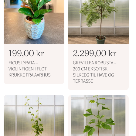
i
i
s
s
N
199,00 kr
N
2.299,00 kr
o
o
FICUS LYRATA –
GREVILLEA ROBUSTA –
r
r
VIOLINFIGEN I FLOT
200 CM EKSOTISK
KRUKKE FRA AARHUS
SILKEEG TIL HAVE OG
m
m
TERRASSE
a
a
l
l
p
p
r
r
i
i
s
s