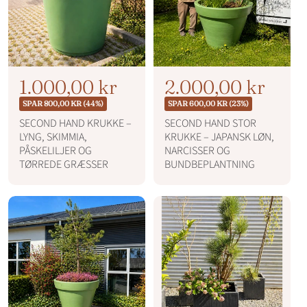
s
N
T
1.000,00 kr
N
T
2.000,00 kr
o
o
i
i
SPAR 800,00 KR (44%)
SPAR 600,00 KR (23%)
r
r
l
l
SECOND HAND KRUKKE –
SECOND HAND STOR
m
m
LYNG, SKIMMIA,
KRUKKE – JAPANSK LØN,
b
b
a
a
PÅSKELILJER OG
NARCISSER OG
l
l
u
u
TØRREDE GRÆSSER
BUNDBEPLANTNING
p
p
d
d
r
r
s
s
i
i
p
p
s
s
r
r
i
i
s
s