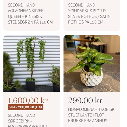
r
r
l
l
SECOND HAND
SECOND HAND
m
m
AGLAONEMA SILVER
SCINDAPSUS PICTUS –
b
b
a
a
QUEEN – KINESISK
SILVER POTHOS / SATIN
l
l
u
u
STEDSEGRØN PÅ 110 CM
POTHOS PÅ 190 CM
p
p
d
d
r
r
s
s
i
i
p
p
s
s
r
r
i
i
s
s
N
T
1.600,00 kr
N
299,00 kr
o
i
o
SPAR 200,00 KR (11%)
HOMALOMENA – TROPISK
r
l
r
STUEPLANTE I FLOT
SECOND HAND
m
KRUKKE FRA AARHUS
SØRGEBIRK –
b
m
a
HÆNGEBIRK (BETULA