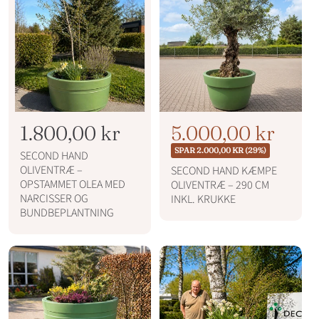
r
p
s
i
r
s
i
s
N
1.800,00 kr
N
T
5.000,00 kr
o
o
i
SPAR 2.000,00 KR (29%)
SECOND HAND
r
r
l
OLIVENTRÆ –
SECOND HAND KÆMPE
m
OPSTAMMET OLEA MED
OLIVENTRÆ – 290 CM
m
b
a
NARCISSER OG
INKL. KRUKKE
l
a
u
BUNDBEPLANTNING
p
l
d
r
p
s
i
r
p
s
i
r
s
i