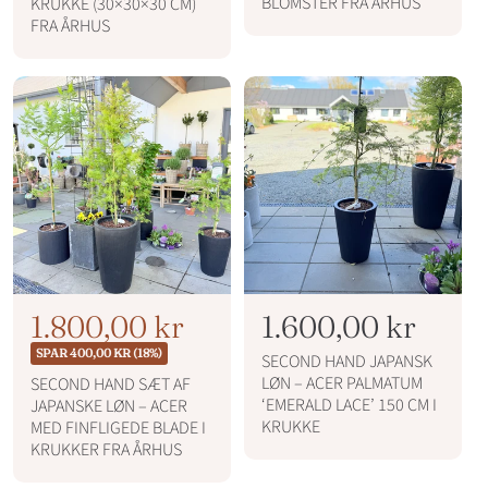
u
a
BLOMSTER FRA ÅRHUS
KRUKKE (30×30×30 CM)
p
FRA ÅRHUS
d
l
r
s
p
i
p
r
s
r
i
i
s
s
N
T
1.800,00 kr
N
1.600,00 kr
o
i
o
SPAR 400,00 KR (18%)
SECOND HAND JAPANSK
r
l
r
LØN – ACER PALMATUM
SECOND HAND SÆT AF
m
‘EMERALD LACE’ 150 CM I
JAPANSKE LØN – ACER
b
m
a
KRUKKE
MED FINFLIGEDE BLADE I
l
u
a
KRUKKER FRA ÅRHUS
p
d
l