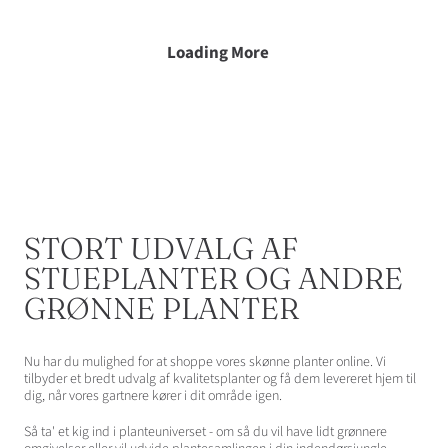
r
s
p
i
p
r
s
Loading More
r
i
i
s
s
STORT UDVALG AF
STUEPLANTER OG ANDRE
GRØNNE PLANTER
Nu har du mulighed for at shoppe vores skønne planter online. Vi
tilbyder et bredt udvalg af kvalitetsplanter og få dem levereret hjem til
dig, når vores gartnere kører i dit område igen.
Så ta' et kig ind i planteuniverset - om så du vil have lidt grønnere