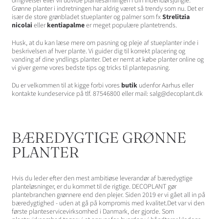
omgivelser eller vil udvide plantesamlingen i din indendørsjungle.
Grønne planter i indretningen har aldrig været så trendy som nu. Det er
især de store grønbladet stueplanter og palmer som fx
Strelitzia
nicolai
eller
kentiapalme
er meget populære plantetrends.
Husk, at du kan læse mere om pasning og pleje af stueplanter inde i
beskrivelsen af hver plante. Vi guider dig til korrekt placering og
vanding af dine yndlings planter. Det er nemt at købe planter online og
vi giver gerne vores bedste tips og tricks til plantepasning.
Du er velkommen til at kigge forbi vores
butik
udenfor Aarhus eller
kontakte kundeservice på tlf. 87546800 eller mail: salg@decoplant.dk
BÆREDYGTIGE GRØNNE
PLANTER
Hvis du leder efter den mest ambitiøse leverandør af bæredygtige
planteløsninger, er du kommet til de rigtige. DECOPLANT gør
plantebranchen grønnere end den plejer. Siden 2019 er vi gået all in på
bæredygtighed - uden at gå på kompromis med kvalitet.Det var vi den
første planteservicevirksomhed i Danmark, der gjorde. Som