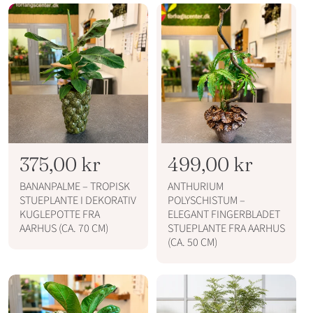
l
l
p
p
r
r
i
i
s
s
N
375,00 kr
N
499,00 kr
o
o
BANANPALME – TROPISK
ANTHURIUM
r
r
STUEPLANTE I DEKORATIV
POLYSCHISTUM –
KUGLEPOTTE FRA
ELEGANT FINGERBLADET
m
m
AARHUS (CA. 70 CM)
STUEPLANTE FRA AARHUS
a
a
(CA. 50 CM)
l
l
p
p
r
r