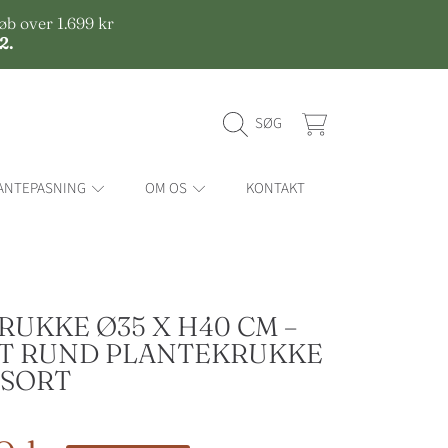
øb over 1.699 kr
2.
KORT
SØG
ANTEPASNING
OM OS
KONTAKT
SE I 3
RUKKE Ø35 X H40 CM –
T RUND PLANTEKRUKKE
 SORT
s