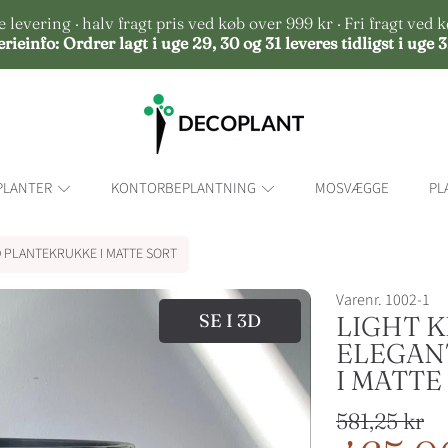
evering · halv fragt pris ved køb over 999 kr · Fri fragt ved k
erieinfo: Ordrer lagt i uge 29, 30 og 31 leveres tidligst i uge 3
PLANTER
KONTORBEPLANTNING
MOSVÆGGE
PL
D PLANTEKRUKKE I MATTE SORT
Varenr. 1002-1
SE I 3D
LIGHT K
ELEGAN
I MATTE
Normalpri
581,25 kr