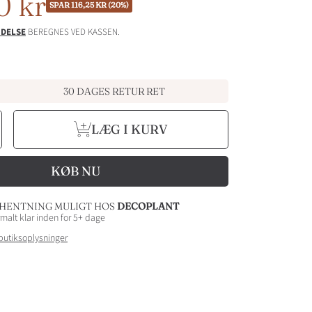
dspris
0 kr
SPAR 116,25 KR (20%)
DELSE
BEREGNES VED KASSEN.
30 DAGES RETUR RET
r
orøg
LÆG I KURV
ntal
or
IGHT
rukke
Ø35
KØB NU
40
cm
legant
HENTNING MULIGT HOS
DECOPLANT
und
rukke
lantekrukke
malt klar inden for 5+ dage
atte
butiksoplysninger
ort