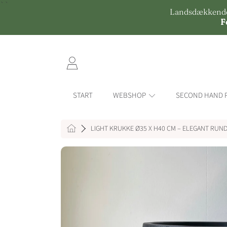
``
Landsdækkende l
GÅ TIL INDHOLD
F
LOGIN
START
WEBSHOP
SECOND HAND 
HOME
LIGHT KRUKKE Ø35 X H40 CM – ELEGANT RUN
SE I 3D
GÅ TIL PRODUKTINFO