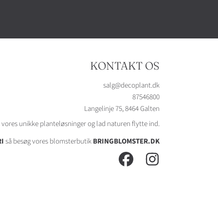
KONTAKT OS
salg@decoplant.dk
87546800
Langelinje 75, 8464 Galten
vores unikke planteløsninger og lad naturen flytte ind.
I
så besøg vores blomsterbutik
BRINGBLOMSTER.DK
FACEBOOK
INSTAGRAM