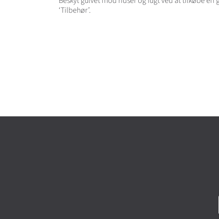
Beskyt gulvet mod ridser og fugt ved at tilkøbe en
‘Tilbehør’.