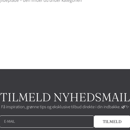
 glideplade – den finder du under kategorien
TILMELD NYHEDSMAIL
Få inspiration, grønne tips og eksklusive tilbud direkte i din indbakke. 🌿✨
E-MAIL
TILMELD