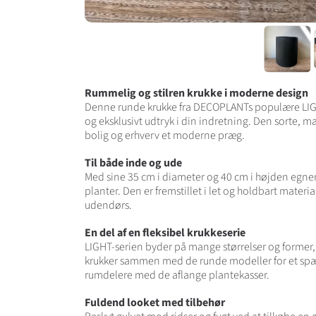
Rummelig og stilren krukke i moderne design
Denne runde krukke fra DECOPLANTs populære LIGHT-s
og eksklusivt udtryk i din indretning. Den sorte, ma
bolig og erhverv et moderne præg.
Til både inde og ude
Med sine 35 cm i diameter og 40 cm i højden egner 
planter. Den er fremstillet i let og holdbart mate
udendørs.
En del af en fleksibel krukkeserie
LIGHT-serien byder på mange størrelser og former,
krukker sammen med de runde modeller for et spæ
rumdelere med de aflange plantekasser.
Fuldend looket med tilbehør