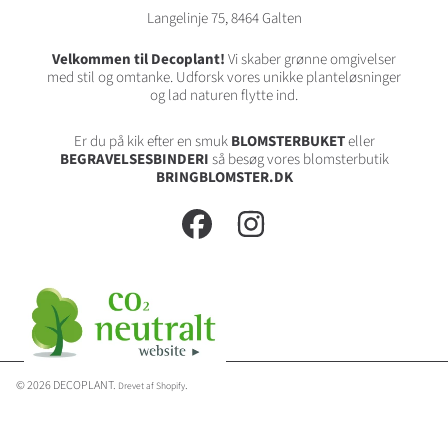
Langelinje 75, 8464 Galten
Velkommen til Decoplant!
Vi skaber grønne omgivelser
med stil og omtanke. Udforsk vores unikke planteløsninger
og lad naturen flytte ind.
Er du på kik efter en smuk
BLOMSTERBUKET
eller
BEGRAVELSESBINDERI
så besøg vores blomsterbutik
BRINGBLOMSTER.DK
FACEBOOK
INSTAGRAM
© 2026 DECOPLANT.
.
Drevet af Shopify
Betalings
Brug
metoder
venstre/højre