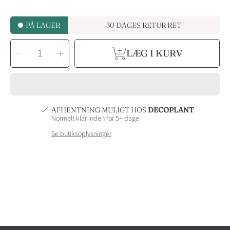
PÅ LAGER
30 DAGES RETUR RET
VÆLG
Reducér
Forøg
ANTAL
LÆG I KURV
antal
antal
for
for
Plantekasse
Plantekasse
20
20
cm.
cm.
-
-
Passer
Passer
til
til
SMALL
SMALL
plantevæg
plantevæg
AFHENTNING MULIGT HOS
DECOPLANT
Normalt klar inden for 5+ dage
Se butiksoplysninger