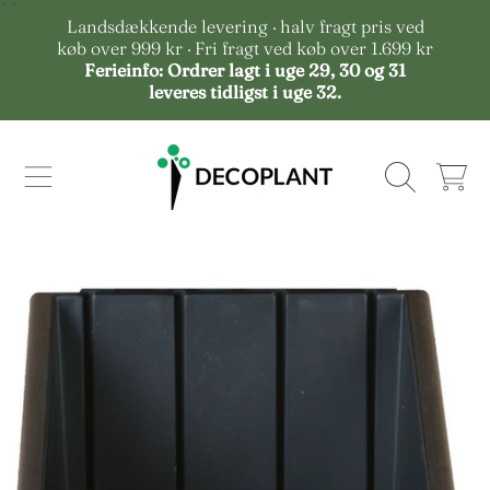
``
Landsdækkende levering · halv fragt pris ved
GÅ TIL INDHOLD
køb over 999 kr · Fri fragt ved køb over 1.699 kr
Ferieinfo: Ordrer lagt i uge 29, 30 og 31
leveres tidligst i uge 32.
KORT
GÅ TIL PRODUKTINFO